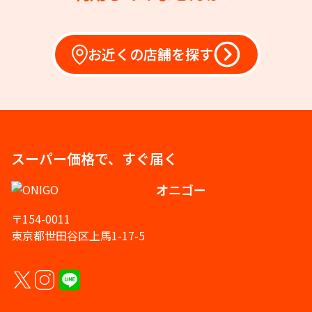
お近くの店舗を探す
スーパー価格で、すぐ届く
オニゴー
〒154-0011
東京都世田谷区上馬1-17-5