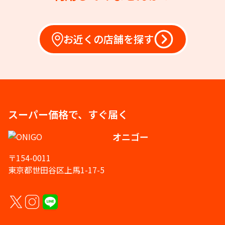
お近くの店舗を探す
スーパー価格で、すぐ届く
オニゴー
〒154-0011
東京都世田谷区上馬1-17-5