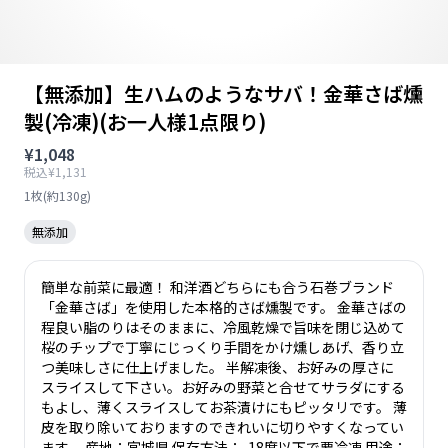
【無添加】生ハムのようなサバ！金華さば燻
製(冷凍)(お一人様1点限り)
¥1,048
税込¥1,131
1枚(約130g)
無添加
簡単な前菜に最適！ 和洋酒どちらにも合う石巻ブランド
「金華さば」を使用した本格的さば燻製です。 金華さばの
程良い脂のりはそのままに、冷風乾燥で旨味を閉じ込めて
桜のチップで丁寧にじっくり手間をかけ燻しあげ、香り立
つ美味しさに仕上げました。 半解凍後、お好みの厚さに
スライスして下さい。お好みの野菜と合せてサラダにする
もよし、薄くスライスしてお茶漬けにもピッタリです。 薄
皮を取り除いておりますのできれいに切りやすくなってい
ます。 産地：宮城県 保存方法：-18度以下で要冷凍 用途：