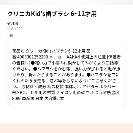
クリニカKid's歯ブラシ 6~12才用
¥208
税込¥228
1個
商品名:クリニカKid'sハブラシ6-12才用 品
番:4903301252290 メーカー:AAKAN 使用上の注意 [保護者
の皆様へ]●軽い力で小刻みに動かしてみがくようご指導
ください。●ハブラシをかむ等、強い力が加わると毛が抜
けたり、折れたりすることがあります。●ハブラシを口に
くわえたまま走る、遊ぶ等をしないようにご注意くださ
い。 原材料・成分 柄の材質 本体:ポリアセタールラバー
部:SBC 、TPC毛の材質 ナイロン毛の硬さ ふつう耐熱温度
80度 原産国:日本 内容量:1本