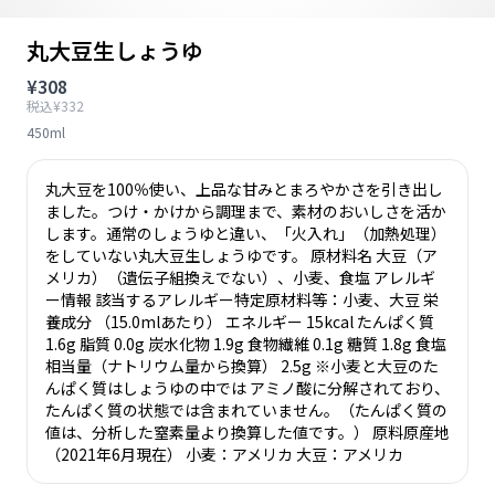
丸大豆生しょうゆ
¥308
税込¥332
450ml
丸大豆を100％使い、上品な甘みとまろやかさを引き出し
ました。つけ・かけから調理まで、素材のおいしさを活か
します。通常のしょうゆと違い、「火入れ」（加熱処理）
をしていない丸大豆生しょうゆです。 原材料名 大豆（ア
メリカ）（遺伝子組換えでない）、小麦、食塩 アレルギ
ー情報 該当するアレルギー特定原材料等：小麦、大豆 栄
養成分 （15.0mlあたり） エネルギー 15kcal たんぱく質
1.6g 脂質 0.0g 炭水化物 1.9g 食物繊維 0.1g 糖質 1.8g 食塩
相当量（ナトリウム量から換算） 2.5g ※小麦と大豆のた
んぱく質はしょうゆの中では アミノ酸に分解されており、
たんぱく質の状態では含まれていません。（たんぱく質の
値は、分析した窒素量より換算した値です。） 原料原産地
（2021年6月現在） 小麦：アメリカ 大豆：アメリカ