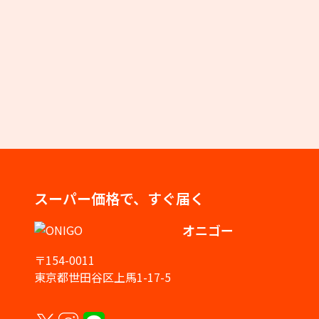
スーパー価格で、すぐ届く
オニゴー
〒154-0011
東京都世田谷区上馬1-17-5