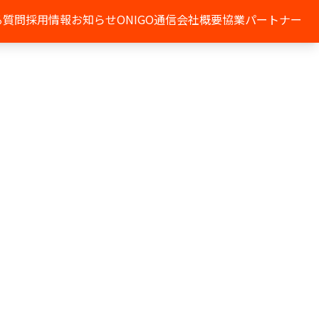
る質問
採用情報
お知らせ
ONIGO通信
会社概要
協業パートナー