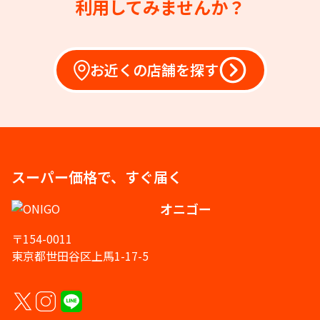
利用してみませんか？
お近くの店舗を探す
スーパー価格で、すぐ届く
オニゴー
〒154-0011
東京都世田谷区上馬1-17-5