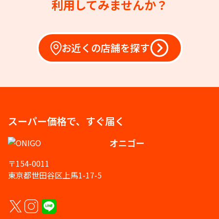
利用してみませんか？
お近くの店舗を探す
スーパー価格で、すぐ届く
オニゴー
〒154-0011
東京都世田谷区上馬1-17-5