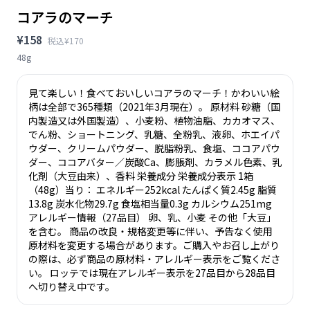
コアラのマーチ
¥158
税込¥170
48g
見て楽しい！食べておいしいコアラのマーチ！かわいい絵
柄は全部で365種類（2021年3月現在）。 原材料 砂糖（国
内製造又は外国製造）、小麦粉、植物油脂、カカオマス、
でん粉、ショートニング、乳糖、全粉乳、液卵、ホエイパ
ウダー、クリームパウダー、脱脂粉乳、食塩、ココアパウ
ダー、ココアバター／炭酸Ca、膨脹剤、カラメル色素、乳
化剤（大豆由来）、香料 栄養成分 栄養成分表示 1箱
（48g）当り： エネルギー252kcal たんぱく質2.45g 脂質
13.8g 炭水化物29.7g 食塩相当量0.3g カルシウム251mg
アレルギー情報（27品目） 卵、乳、小麦 その他「大豆」
を含む。 商品の改良・規格変更等に伴い、予告なく使⽤
原材料を変更する場合があります。ご購入やお召し上がり
の際は、必ず商品の原材料・アレルギー表示をご覧くださ
い。 ロッテでは現在アレルギー表示を27品目から28品目
へ切り替え中です。