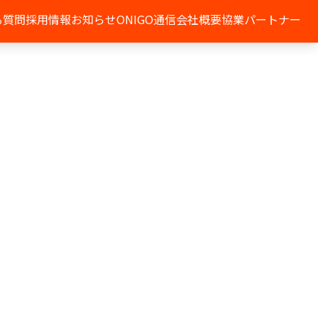
る質問
採用情報
お知らせ
ONIGO通信
会社概要
協業パートナー