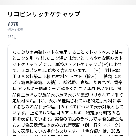
リコピンリッチケチャップ
¥378
税込¥408
485g
たっぷりの完熟トマトを使用することでトマト本来の甘み
とコクを引き出したコク深い味わいとまろやかな酸味のト
マトケチャップです。通常のトマトケチャップ(＊)に比べ
て、リコピンを1.5倍多く含んでいます。 （＊）当社家庭
用ＪＡＳ特級品比較 原材料名 トマト（輸入）、糖類（ぶ
どう糖果糖液糖、砂糖）、醸造酢、食塩、たまねぎ、香辛
料 アレルギー情報：ー ご確認ください 弊社商品では、食
品衛生法および食品表示法で表示が義務づけられている特
定原材料7品目と、表示が推奨されている特定原材料に準
ずるもの21品目計28品目のすべてについて表示対象として
います。 上記では28品目のアレルギー特定原材料等の名
称を表記しています。実際の商品のラベルでは 食品衛生法
および食品表示法の定める代替表記（例：豚肉→ポーク）
にて表示している場合もあります。 『魚介類』は、28品