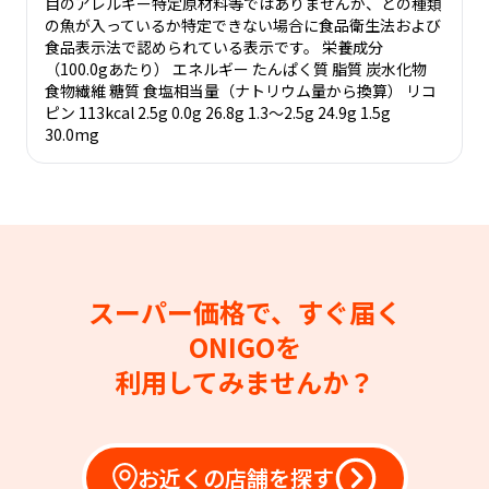
目のアレルギー特定原材料等ではありませんが、どの種類
の魚が入っているか特定できない場合に食品衛生法および
食品表示法で認められている表示です。 栄養成分
（100.0gあたり） エネルギー たんぱく質 脂質 炭水化物
食物繊維 糖質 食塩相当量（ナトリウム量から換算） リコ
ピン 113kcal 2.5g 0.0g 26.8g 1.3～2.5g 24.9g 1.5g
30.0mg
スーパー価格で、すぐ届く
ONIGOを
利用してみませんか？
お近くの店舗を探す