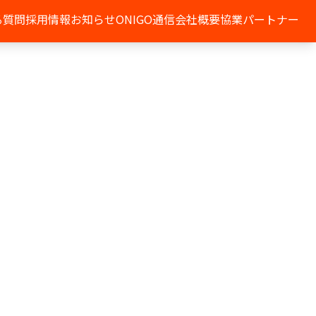
る質問
採用情報
お知らせ
ONIGO通信
会社概要
協業パートナー