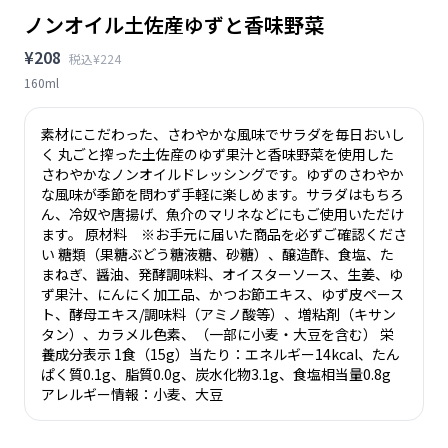
ノンオイル土佐産ゆずと香味野菜
¥208
税込¥224
160ml
素材にこだわった、さわやかな風味でサラダを毎日おいし
く 丸ごと搾った土佐産のゆず果汁と香味野菜を使用した
さわやかなノンオイルドレッシングです。ゆずのさわやか
な風味が季節を問わず手軽に楽しめます。サラダはもちろ
ん、冷奴や唐揚げ、魚介のマリネなどにもご使用いただけ
ます。 原材料 ※お手元に届いた商品を必ずご確認くださ
い 糖類（果糖ぶどう糖液糖、砂糖）、醸造酢、食塩、た
まねぎ、醤油、発酵調味料、オイスターソース、生姜、ゆ
ず果汁、にんにく加工品、かつお節エキス、ゆず皮ペース
ト、酵母エキス/調味料（アミノ酸等）、増粘剤（キサン
タン）、カラメル色素、（一部に小麦・大豆を含む） 栄
養成分表示 1食（15g）当たり：エネルギー14kcal、たん
ぱく質0.1g、脂質0.0g、炭水化物3.1g、食塩相当量0.8g
アレルギー情報：小麦、大豆