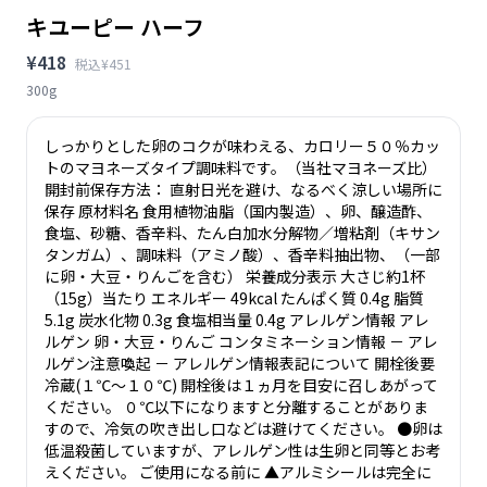
キユーピー ハーフ
¥418
税込¥451
300g
しっかりとした卵のコクが味わえる、カロリー５０％カッ
トのマヨネーズタイプ調味料です。（当社マヨネーズ比）
開封前保存方法： 直射日光を避け、なるべく涼しい場所に
保存 原材料名 食用植物油脂（国内製造）、卵、醸造酢、
食塩、砂糖、香辛料、たん白加水分解物／増粘剤（キサン
タンガム）、調味料（アミノ酸）、香辛料抽出物、（一部
に卵・大豆・りんごを含む） 栄養成分表示 大さじ約1杯
（15g）当たり エネルギー 49kcal たんぱく質 0.4g 脂質
5.1g 炭水化物 0.3g 食塩相当量 0.4g アレルゲン情報 アレ
ルゲン 卵・大豆・りんご コンタミネーション情報 － アレ
ルゲン注意喚起 － アレルゲン情報表記について 開栓後要
冷蔵(１℃～１０℃) 開栓後は１ヵ月を目安に召しあがって
ください。 ０℃以下になりますと分離することがありま
すので、冷気の吹き出し口などは避けてください。 ●卵は
低温殺菌していますが、アレルゲン性は生卵と同等とお考
えください。 ご使用になる前に ▲アルミシールは完全に