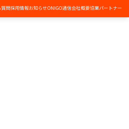
る質問
採用情報
お知らせ
ONIGO通信
会社概要
協業パートナー