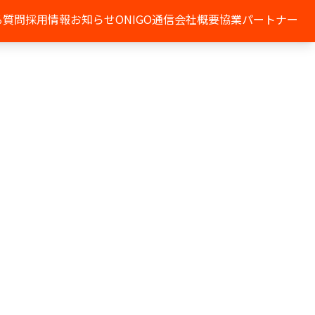
る質問
採用情報
お知らせ
ONIGO通信
会社概要
協業パートナー