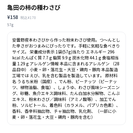
亀田の柿の種わさび
¥158
税込¥170
57g
安曇野産本わさびから作った粉末わさび使用。つ～んとし
た辛さがおつまみにぴったりです。手軽に気軽な食べきり
サイズ。 栄養成分表示 1袋(57g)当たり エネルギー 296
kcal たんぱく質 7.7 g 脂質 9.9 g 炭水化物 44.1 g 食塩相当
量 1.29 g アレルゲン情報 本品に含まれるアレルゲン （28
品目中） 小麦・卵・落花生・大豆・鶏肉・豚肉 本品製造
工場では えび、乳を含む製品を製造しています。 原材料
名 うるち米粉（国産）、でん粉、ピーナッツ（ピーナッ
ツ、植物油脂、食塩）、しょうゆ、わさび風味シーズニン
グ、砂糖、魚介エキス調味料、たん白加水分解物、こんぶ
エキス、粉末わさび／調味料（アミノ酸等）、加工でん
粉、ソルビトール、着色料（カラメル、パプリカ色素）、
香料、香辛料抽出物、チャ抽出物、乳化剤、（一部に小
麦・卵・落花生・大豆・鶏肉・豚肉を含む）