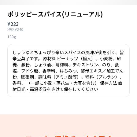
ポリッピースパイス(リニューアル)
¥223
税込¥240
100g
しょうゆとちょっぴり辛いスパイスの風味が後を引く、旨
辛豆菓子です。 原材料 ピーナッツ（輸入）、小麦粉、砂
糖、澱粉、しょう油、寒梅粉、デキストリン、のり、食
塩、ブドウ糖、香辛料、はちみつ、酵母エキス／加工でん
粉、膨張剤、調味料（アミノ酸等）、糊料（プルラン）、
香料、 （一部に小麦・落花生・大豆を含む） 保存方法 直
射日光・高温多湿をさけて保存してください