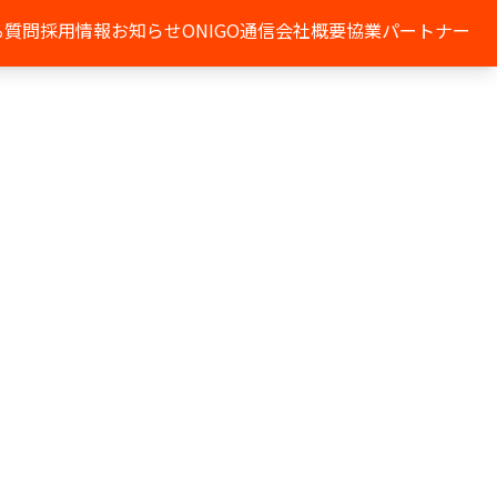
る質問
採用情報
お知らせ
ONIGO通信
会社概要
協業パートナー