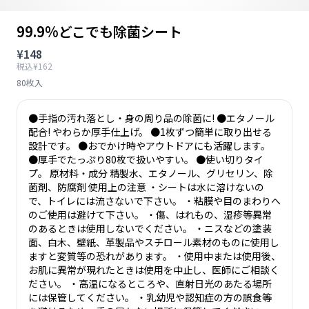
99.9%どこでも除菌シート
¥148
税込¥162
80枚入
●手指の汚れ落とし・身の周り品の除菌に! ●エタノール
配合! やわらか厚手仕上げ。 ●1枚ずつ簡単に取り出せる
設計です。 ●おでかけ時やアウトドアにも活躍します。
●厚手でたっぷり80枚で扱いやすい。 ●使い切りタイ
プ。 原材料・成分 精製水、エタノール、グリセリン、除
菌剤、防腐剤 使用上の注意 ・シートは水に溶けないの
で、トイレには流さないで下さい。 ・粘膜や目のまわりへ
のご使用は避けて下さい。 ・傷、はれもの、湿疹等異常
のあるときは使用しないでください。 ・ニスなどの塗装
面、白木、壁紙、革製品やスチロール素材のものに使用し
ますと変質等の恐れがあります。 ・使用中または使用後、
お肌に異常が現れたときは使用を中止し、医師にご相談く
ださい。 ・高温になるところや、直射日光のあたる場所
には保管してください。 ・乳幼児や認知症の方の誤食等