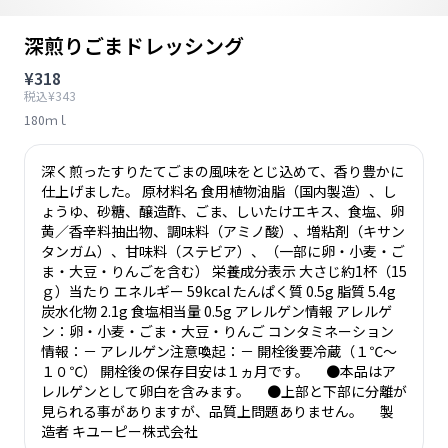
深煎りごまドレッシング
¥318
税込¥343
180ｍｌ
深く煎ったすりたてごまの風味をとじ込めて、香り豊かに
仕上げました。 原材料名 食用植物油脂（国内製造）、し
ょうゆ、砂糖、醸造酢、ごま、しいたけエキス、食塩、卵
黄／香辛料抽出物、調味料（アミノ酸）、増粘剤（キサン
タンガム）、甘味料（ステビア）、（一部に卵・小麦・ご
ま・大豆・りんごを含む） 栄養成分表示 大さじ約1杯（15
ｇ）当たり エネルギー 59kcal たんぱく質 0.5g 脂質 5.4g
炭水化物 2.1g 食塩相当量 0.5g アレルゲン情報 アレルゲ
ン：卵・小麦・ごま・大豆・りんご コンタミネーション
情報：－ アレルゲン注意喚起：－ 開栓後要冷蔵（１℃～
１０℃） 開栓後の保存目安は１ヵ月です。 ●本品はア
レルゲンとして卵白を含みます。 ●上部と下部に分離が
見られる事がありますが、品質上問題ありません。 製
造者 キユーピー株式会社