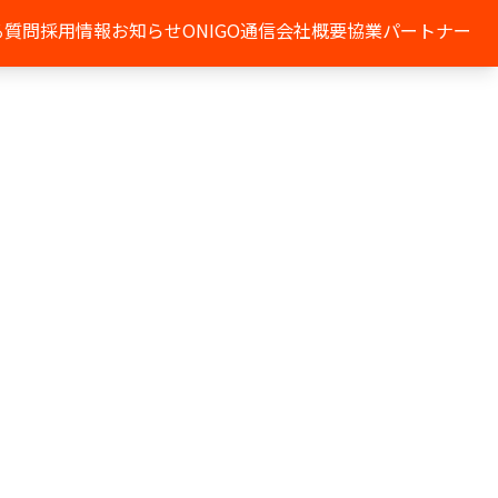
る質問
採用情報
お知らせ
ONIGO通信
会社概要
協業パートナー