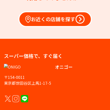
お近くの店舗を探す
スーパー価格で、すぐ届く
オニゴー
〒154-0011
東京都世田谷区上馬1-17-5