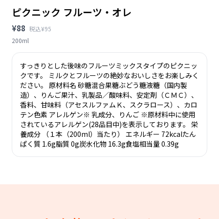
ピクニック フルーツ・オレ
¥88
税込¥95
200ml
すっきりとした後味のフルーツミックスタイプのピクニッ
クです。 ミルクとフルーツの絶妙なおいしさをお楽しみく
ださい。 原材料名 砂糖混合果糖ぶどう糖液糖（国内製
造）、りんご果汁、乳製品／酸味料、安定剤（ＣＭＣ）、
香料、甘味料（アセスルファムＫ、スクラロース）、カロ
テン色素 アレルゲン※ 乳成分、りんご ※原材料中に使用
されているアレルゲン(28品目中)を表示しております。 栄
養成分 （１本（200ml）当たり） エネルギー 72kcalたん
ぱく質 1.6g脂質 0g炭水化物 16.3g食塩相当量 0.39g