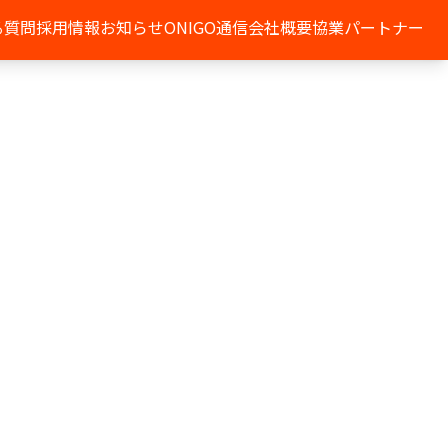
る質問
採用情報
お知らせ
ONIGO通信
会社概要
協業パートナー