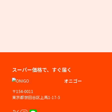
スーパー価格で、すぐ届く
オニゴー
〒154-0011
東京都世田谷区上馬1-17-5