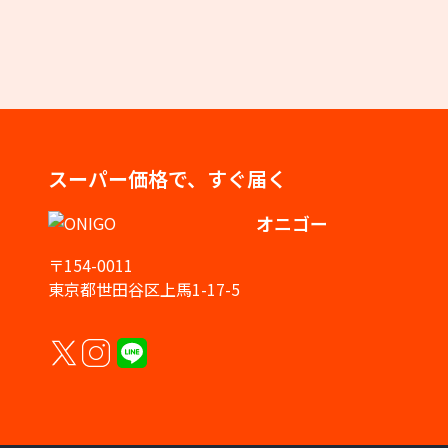
スーパー価格で、すぐ届く
オニゴー
〒154-0011
東京都世田谷区上馬1-17-5