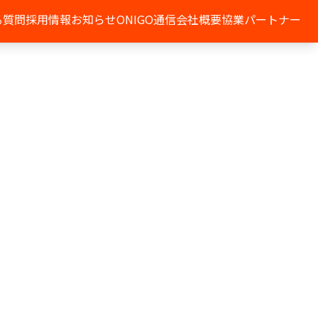
る質問
採用情報
お知らせ
ONIGO通信
会社概要
協業パートナー