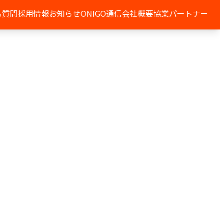
る質問
採用情報
お知らせ
ONIGO通信
会社概要
協業パートナー