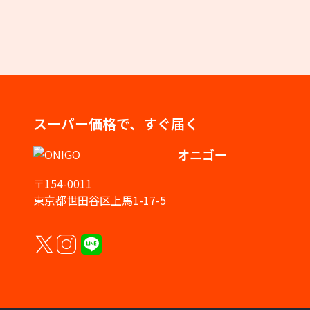
スーパー価格で、すぐ届く
オニゴー
〒154-0011
東京都世田谷区上馬1-17-5