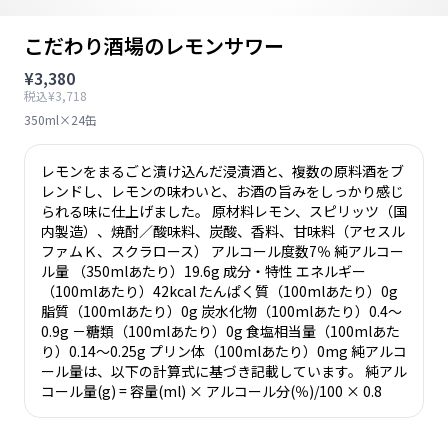
こだわり酒場のレモンサワー
¥3,380
税込¥3,718
350ml×24缶
レモンをまるごと漬け込んだ浸漬酒と、複数の原料酒をブ
レンドし、レモンの味わいと、お酒の旨みをしっかり感じ
られる味に仕上げました。 原材料レモン、スピリッツ（国
内製造）、焼酎／酸味料、炭酸、香料、甘味料（アセスル
ファムＫ、スクラロース） アルコール度数7％ 純アルコー
ル量 （350mlあたり）19.6g 成分・特性 エネルギー
（100mlあたり）42kcal たんぱく質（100mlあたり）0g
脂質（100mlあたり）0g 炭水化物（100mlあたり）0.4～
0.9g －糖類（100mlあたり）0g 食塩相当量（100mlあた
り）0.14～0.25g プリン体（100mlあたり）0mg 純アルコ
ール量は、以下の計算式に基づき記載しています。 純アル
コール量(g) = 容量(ml) × アルコール分(％)/100 × 0.8