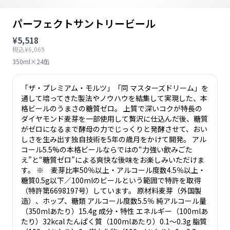
パーフェクトサントリービール
¥5,518
税込¥6,069
350ml×24缶
「ザ・プレミアム・モルツ」「同 マスターズドリーム」を
通して培ってきた製法やノウハウを結集して実現した、本
格ビールのうまさの糖質ゼロ。 上質で深いコクが特長の
ダイヤモンド麦芽を一部使用して贅沢に仕込んだ後、糖質
がゼロになるまで酵母の力でじっくりと発酵させて、おい
しさを生み出す独自技術を5年の歳月をかけて開発。 アル
コール5.5%の本格ビールならではの“力強い飲みごた
え”と“糖質ゼロ”による爽快な後味をお楽しみいただけま
す。 ※ 麦芽比率50％以上・アルコール度数4.5％以上・
糖質0.5g以下／100mlのビールという範囲で特許を取得
（特許第6698197号）しています。 原材料麦芽（外国製
造）、ホップ、糖類 アルコール度数5.5％ 純アルコール量
（350mlあたり）15.4g 成分・特性 エネルギー（100mlあ
たり）32kcal たんぱく質（100mlあたり）0.1～0.3g 脂質