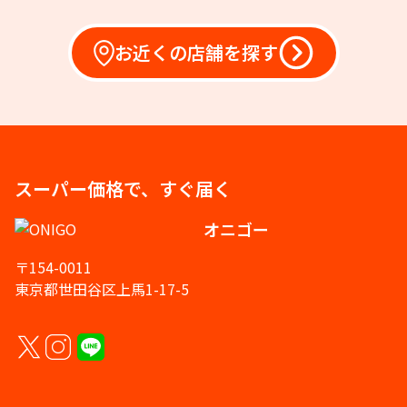
お近くの店舗を探す
スーパー価格で、すぐ届く
オニゴー
〒154-0011
東京都世田谷区上馬1-17-5