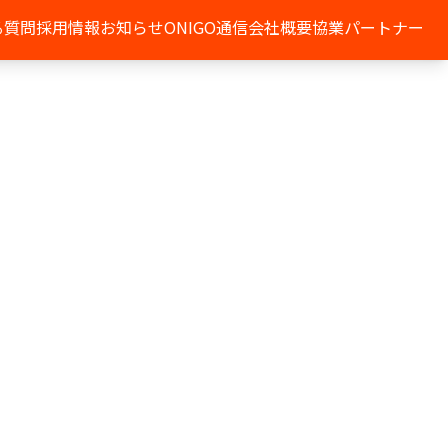
る質問
採用情報
お知らせ
ONIGO通信
会社概要
協業パートナー