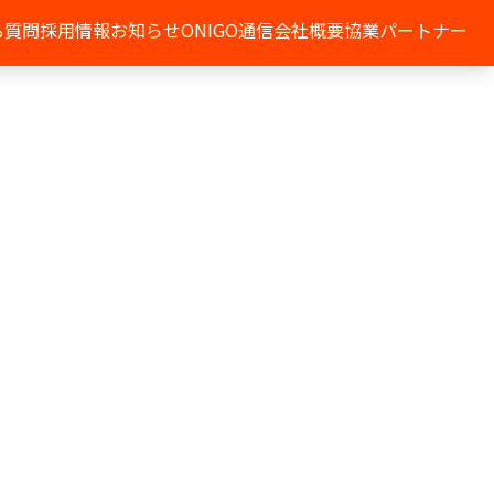
る質問
採用情報
お知らせ
ONIGO通信
会社概要
協業パートナー