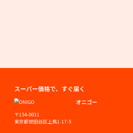
スーパー価格で、すぐ届く
オニゴー
〒154-0011
東京都世田谷区上馬1-17-5