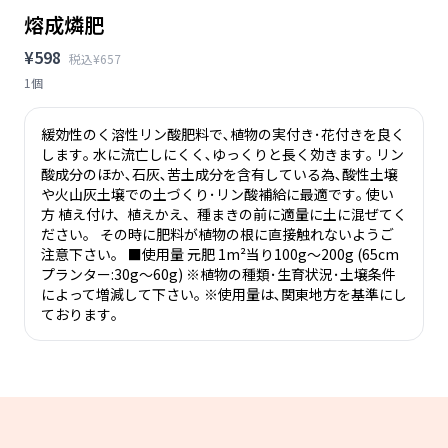
熔成燐肥
¥598
税込¥657
1個
緩効性のく溶性リン酸肥料で､植物の実付き･花付きを良く
します｡ 水に流亡しにくく､ゆっくりと長く効きます｡ リン
酸成分のほか､石灰､苦土成分を含有している為､酸性土壌
や火山灰土壌での土づくり･リン酸補給に最適です｡ 使い
方 植え付け、植えかえ、種まきの前に適量に土に混ぜてく
ださい。 その時に肥料が植物の根に直接触れないようご
注意下さい。 ■使用量 元肥 1m²当り100g～200g (65cm
プランター:30g～60g) ※植物の種類･生育状況･土壌条件
によって増減して下さい｡ ※使用量は､関東地方を基準にし
ております｡