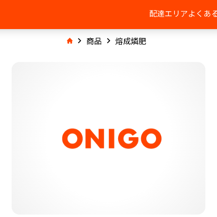
配達エリア
よくあ
商品
熔成燐肥