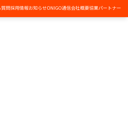
る質問
採用情報
お知らせ
ONIGO通信
会社概要
協業パートナー