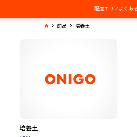
配達エリア
よくあ
商品
培養土
培養土