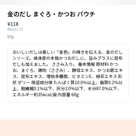
金のだし まぐろ・かつお パウチ
¥118
税込¥129
60g
おいしいだしは美しい「金色」の輝きを伝える、金のだし
シリーズ。焼津産の本格かつおだしに、旨みプラスに昆布
だしも加えました。 ささみ入り。 基本情報 原材料 かつ
お、まぐろ、鶏肉（ささみ）、酵母エキス、かつお節エキ
ス、昆布エキス、増粘多糖類、ビタミンE、緑茶エキス 形
状 ゼリー 保証成分値 たんぱく質10.0％以上、脂質0.2％以
上、粗繊維0.1％以下、灰分2.0％以下、水分87.0％以下、
エネルギー約35kcal/袋 内容量 60g