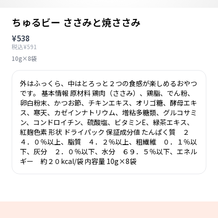
ちゅるビー ささみと焼ささみ
¥538
税込¥591
10g×8袋
外はふっくら、中はとろっと２つの食感が楽しめるおやつ
です。 基本情報 原材料 鶏肉（ささみ）、鶏脂、でん粉、
卵白粉末、かつお節、チキンエキス、オリゴ糖、酵母エキ
ス、寒天、カゼインナトリウム、増粘多糖類、グルコサミ
ン、コンドロイチン、硫酸塩、ビタミンE、緑茶エキス、
紅麹色素 形状 ドライパック 保証成分値 たんぱく質 ２
４．０％以上、脂質 ４．２％以上、粗繊維 ０．１％以
下、灰分 ２．０％以下、水分 ６９．５％以下、エネル
ギー 約２０kcal/袋 内容量 10g×8袋