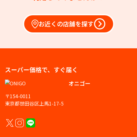
お近くの店舗を探す
スーパー価格で、すぐ届く
オニゴー
〒154-0011
東京都世田谷区上馬1-17-5