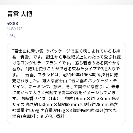
青雲 大把
¥888
税込¥976
126g
“富士山に青い雲”のパッケージで広く親しまれているお線
香「青雲」です。 誕生から半世紀以上にわたって愛され続
けるロングセラーブランドです。 落ち着きのある爽やかな
香り。 1把1把使うことができる束ねたタイプで3把入りで
す。 「青雲」ブランドは、昭和40年(1965年)9月8日に発
売されました。 雄大な富士山に青い雲のパッケージ・デ
ザイン、ネーミング、意匠、そして爽やかな香りは、未来
に向かって大きく飛翔する青年の志をイメージしていま
す。 お線香サイズ（1束）：径約19mm×約138mm 商品
サイズ:高さ約150mm×幅約88mm×奥行約28mm 箱含
む重量:約169g 内容量:約42g×3 燃焼時間:約30分(立てた
場合) 主原料：タブ粉、香料