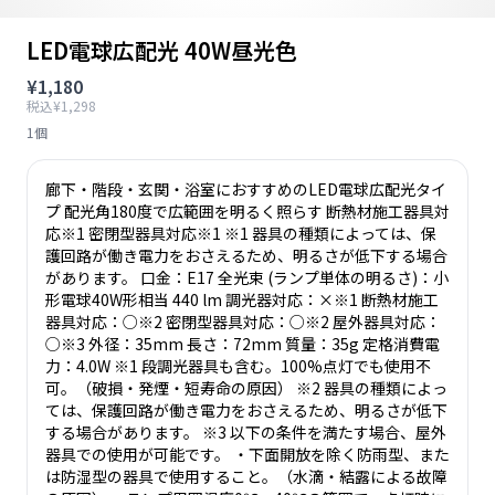
LED電球広配光 40W昼光色
¥1,180
税込¥1,298
1個
廊下・階段・玄関・浴室におすすめのLED電球広配光タイ
プ 配光角180度で広範囲を明るく照らす 断熱材施工器具対
応※1 密閉型器具対応※1 ※1 器具の種類によっては、保
護回路が働き電力をおさえるため、明るさが低下する場合
があります。 口金：E17 全光束 (ランプ単体の明るさ)：小
形電球40W形相当 440 lm 調光器対応：×※1 断熱材施工
器具対応：○※2 密閉型器具対応：○※2 屋外器具対応：
○※3 外径：35mm 長さ：72mm 質量：35g 定格消費電
力：4.0W ※1 段調光器具も含む。100%点灯でも使用不
可。（破損・発煙・短寿命の原因） ※2 器具の種類によっ
ては、保護回路が働き電力をおさえるため、明るさが低下
する場合があります。 ※3 以下の条件を満たす場合、屋外
器具での使用が可能です。 ・下面開放を除く防雨型、また
は防湿型の器具で使用すること。（水滴・結露による故障