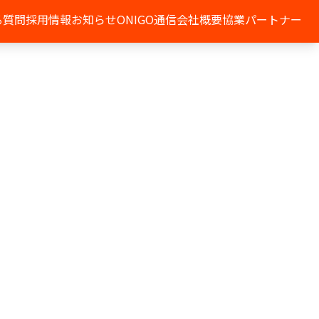
る質問
採用情報
お知らせ
ONIGO通信
会社概要
協業パートナー