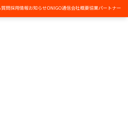
る質問
採用情報
お知らせ
ONIGO通信
会社概要
協業パートナー