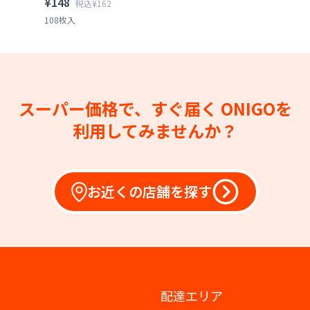
¥148
税込¥162
108枚入
スーパー価格で、すぐ届く
ONIGOを
利用してみませんか？
お近くの店舗を探す
配達エリア