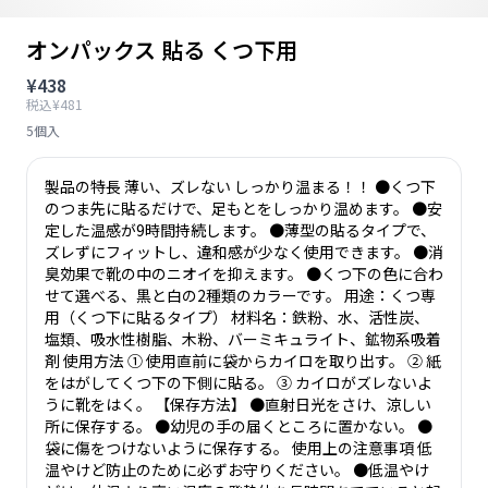
オンパックス 貼る くつ下用
¥438
税込¥481
5個入
製品の特長 薄い、ズレない しっかり温まる！！ ●くつ下
のつま先に貼るだけで、足もとをしっかり温めます。 ●安
定した温感が9時間持続します。 ●薄型の貼るタイプで、
ズレずにフィットし、違和感が少なく使用できます。 ●消
臭効果で靴の中のニオイを抑えます。 ●くつ下の色に合わ
せて選べる、黒と白の2種類のカラーです。 用途：くつ専
用（くつ下に貼るタイプ） 材料名：鉄粉、水、活性炭、
塩類、吸水性樹脂、木粉、バーミキュライト、鉱物系吸着
剤 使用方法 ① 使用直前に袋からカイロを取り出す。 ② 紙
をはがしてくつ下の下側に貼る。 ③ カイロがズレないよ
うに靴をはく。 【保存方法】 ●直射日光をさけ、涼しい
所に保存する。 ●幼児の手の届くところに置かない。 ●
袋に傷をつけないように保存する。 使用上の注意事項 低
温やけど防止のために必ずお守りください。 ●低温やけ