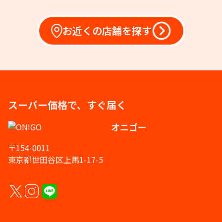
お近くの店舗を探す
スーパー価格で、すぐ届く
オニゴー
〒154-0011
東京都世田谷区上馬1-17-5