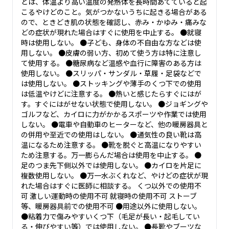
どは、体温より高い温度の発熱体を長時間あてていると起
こるやけどのこと。気がつかないうちに起きる場合がある
ので、ときどき肌の状態を確認し、赤み・かゆみ・痛みな
どの症状が現れた場合はすぐに使用を中止する。 ●就寝
時は使用しない。 ●子ども、身体の不自由な方などは使
用しない。 ●皮膚の弱い方、初めて使う方は特に注意し
て使用する。 ●糖尿病など温感や血行に障害のある方は
使用しない。 ●スリッパ・サンダル・草履・足袋などで
は使用しない。 ●ストッキングや薄手のくつ下での使用
は低温やけどに注意する。 ●熱いと感じたらすぐにはが
す。すぐにはがせない状態で使用しない。 ●ジョギングや
ゴルフなど、カイロに力がかかるスポーツや作業では使用
しない。 ●電車や自動車のヒーターなど、他の暖房器具と
の併用や至近での使用はしない。 ●通気性の良い靴は高
温になるため注意する。 ●靴を脱ぐと高温になりやすい
ため注意する。万一膨らんだ場合は使用を中止する。 ●
足のつま先下側以外では使用しない。 ●カイロを片足に
複数使用しない。 ●万一水ぶくれなど、やけどの症状が現
れた場合はすぐに医師に相談する。 くつ以外での使用不
可 激しい運動時の使用不可 就寝時の使用不可 ストーブ
等、暖房器具前での使用不可 ●用途以外に使用しない。
●粘着力で傷みやすいくつ下（毛足が長い・起毛してい
る・伸びやすい等）では使用しない。 ●長靴やブーツな