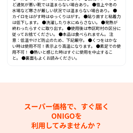
ど通気が悪い靴では温まらない場合あり。 ●雪上や冬の
水場など寒さが厳しい状況では温まらない場合あり。 ●
カイロをはがす時はゆっくりはがす。 ●貼り直すと粘着力
は低下します。 ●洗濯したり水にぬらさない。 ●発熱が
終わったらすぐに取り出す。 ●使用後は市区町村の区分に
従ってお捨てください。 ●本品は食べられません。 注
意：低温やけど防止のため、下記厳守。 ●くつをはかな
い時は使用不可！表示より高温になります。 ●素足での使
用不可！ ●熱いと感じた時はすぐに使用を中止するこ
と。 ●裏面もよくお読みください。
スーパー価格で、すぐ届く
ONIGOを
利用してみませんか？