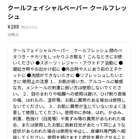
クールフェイシャルペーパー クールフレッ
シュ
¥288
税込¥316
50枚入
クールフェイシャルペーパー クールフレッシュ 顔のベ
タつき・テカリをしっかりふき取る！ こんなときにお使
いください ●スポーツ・レジャー・アウトドア活動に ●
寝起き時やお出かけ前に ●外出時や人にあう前のエチケ
ットに ●洗顔ができないときに ●リフレッシュしたいと
きに 使用上の注意 １．お肌の弱い方、アルコールに敏感
な方、メントールの刺激に弱い方は使用しないでくださ
い。 ２．目のまわりや粘膜への使用は避け、ひげ剃り直後
の傷、はれもの、湿疹等、お肌に異常のある場合は使用し
ないでください。 ３．お肌に異常が生じていないかよく注
意して使用してください。使用中に赤味、はれ、かゆみ、
刺激、色抜け（白斑等）や黒ずみ等の異常があらわれた場
合、または使用したお肌に直射日光があたって同じような
症状があらわれた場合は使用を中止し、皮膚科専門医へ相
談してください。使用を続けますと症状を悪化させること