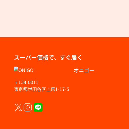
スーパー価格で、すぐ届く
オニゴー
〒154-0011
東京都世田谷区上馬1-17-5