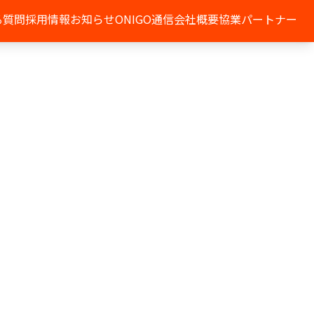
る質問
採用情報
お知らせ
ONIGO通信
会社概要
協業パートナー