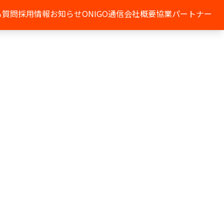
る質問
採用情報
お知らせ
ONIGO通信
会社概要
協業パートナー