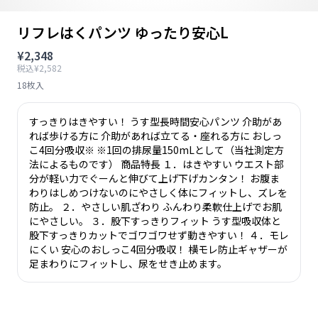
リフレはくパンツ ゆったり安心L
¥2,348
税込¥2,582
18枚入
すっきりはきやすい！ うす型長時間安心パンツ 介助があ
れば歩ける方に 介助があれば立てる・座れる方に おしっ
こ4回分吸収※ ※1回の排尿量150mLとして（当社測定方
法によるものです） 商品特長 １．はきやすい ウエスト部
分が軽い力でぐーんと伸びて上げ下げカンタン！ お腹ま
わりはしめつけないのにやさしく体にフィットし、ズレを
防止。 ２．やさしい肌ざわり ふんわり柔軟仕上げでお肌
にやさしい。 ３．股下すっきりフィット うす型吸収体と
股下すっきりカットでゴワゴワせず動きやすい！ ４．モレ
にくい 安心のおしっこ4回分吸収！ 横モレ防止ギャザーが
足まわりにフィットし、尿をせき止めます。