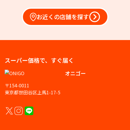
お近くの店舗を探す
スーパー価格で、すぐ届く
オニゴー
〒154-0011
東京都世田谷区上馬1-17-5