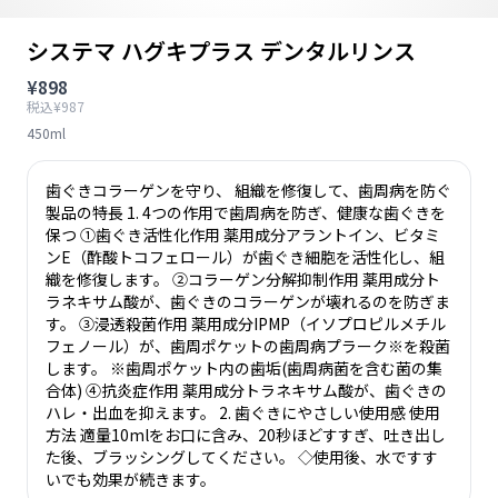
システマ ハグキプラス デンタルリンス
¥898
税込¥987
450ml
歯ぐきコラーゲンを守り、 組織を修復して、歯周病を防ぐ
製品の特長 1. 4つの作用で歯周病を防ぎ、健康な歯ぐきを
保つ ①歯ぐき活性化作用 薬用成分アラントイン、ビタミ
ンE（酢酸トコフェロール）が歯ぐき細胞を活性化し、組
織を修復します。 ②コラーゲン分解抑制作用 薬用成分ト
ラネキサム酸が、歯ぐきのコラーゲンが壊れるのを防ぎま
す。 ③浸透殺菌作用 薬用成分IPMP（イソプロピルメチル
フェノール）が、歯周ポケットの歯周病プラーク※を殺菌
します。 ※歯周ポケット内の歯垢(歯周病菌を含む菌の集
合体) ④抗炎症作用 薬用成分トラネキサム酸が、歯ぐきの
ハレ・出血を抑えます。 2. 歯ぐきにやさしい使用感 使用
方法 適量10mlをお口に含み、20秒ほどすすぎ、吐き出し
た後、ブラッシングしてください。 ◇使用後、水ですす
いでも効果が続きます。