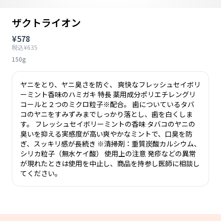
ザクトライオン
¥578
税込¥635
150g
ヤニをとり、ヤニ臭さを防ぐ、 爽快なフレッシュセイボリ
ーミント香味のハミガキ 特長 薬用成分ポリエチレングリ
コールと２つのミクロ粒子※配合。 歯についているタバ
コのヤニをすみずみまでしっかり落とし、歯を白くしま
す。 フレッシュセイボリーミントの香味 タバコのヤニの
臭いを抑える実感度が高い爽やかなミントで、口臭を防
ぎ、スッキリ感が長続き ※清掃剤：重質炭酸カルシウム、
シリカ粒子（無水ケイ酸） 使用上の注意 発疹などの異常
が現れたときは使用を中止し、商品を持参し医師に相談し
てください。