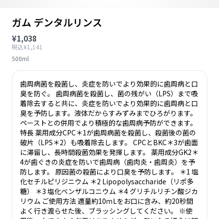
ガム デンタルリンス
¥1,038
税込¥1,141
500ml
歯周病菌を殺菌し、炎症を防いでより効果的に歯周病と口
臭を防ぐ。 歯周病菌を殺菌し、菌の残がい（LPS）まで吸
着除去すると共に、炎症を防いでより効果的に歯周病と口
臭を予防します。液体だからすみずみまでひろがります。
ペーストとの併用でより積極的な歯周病予防ができます。
特長 薬用成分CPC＊1が歯周病菌を殺菌し、殺菌後の菌の
破片（LPS＊2）も吸着除去します。 CPCとBKC＊3が歯面
に滞留し、長時間殺菌効果を発揮します。 薬用成分GK2＊
4が歯ぐきの炎症を防いで歯周病（歯肉炎・歯周炎）を予
防します。 原因菌の殺菌により口臭を予防します。 ＊1 塩
化セチルピリジニウム ＊2 Lipopolysaccharide（リポ多
糖） ＊3 塩化ベンザルコニウム ＊4 グリチルリチン酸ジカ
リウム ご使用方法 適量約10ｍLをお口に含み、約20秒間
よく行き渡らせた後、ブラッシングしてください。 ※使