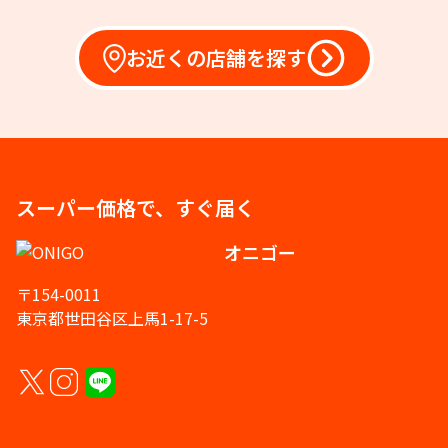
お近くの店舗を探す
スーパー価格で、すぐ届く
オニゴー
〒154-0011
東京都世田谷区上馬1-17-5