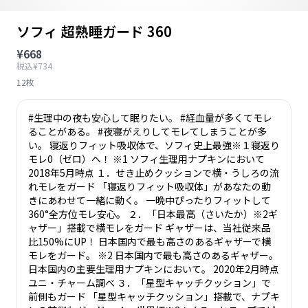
ソフィ 超熟睡ガード 360
¥668
税込¥734
12枚
#生理中の夜も安心して眠りたい。 #経血量が多くてモレ
ることがある。 #夜寝がえりしてモレてしまうことが多
い。 寝返りフィット吸収体で、ソフィ史上最強※１寝返り
モレ0（ゼロ）へ！ ※1 ソフィ生理用ナプキンにおいて
2018年5月時点 １．せき止めクッションで横・うしろの流
れモレをガード 「寝返りフィット吸収体」があなたの動
きにあわせて一緒に動く。 一晩中ぴったりフィットして
360°全方位モレ安心。 ２．「日本最高（さいたか）※2ギ
ャザー」搭載で横モレをガード ギャザーは、当社従来品
比150%にUP！ 日本国内で最も高さのあるギャザーで横
モレをガード。 ※2 日本国内で最も高さのあるギャザー。
日本国内の主要生理用ナプキンにおいて。 2020年2月時点
ユニ・チャーム調べ ３．「星型キャッチクッション」で
前側もガード 「星型キャッチクッション」搭載で、ナプキ