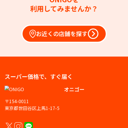
利用してみませんか？
お近くの店舗を探す
スーパー価格で、すぐ届く
オニゴー
〒154-0011
東京都世田谷区上馬1-17-5