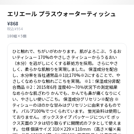
エリエール プラスウォーターティッシュ
¥868
税込¥954
180組×5個
ひと触れで、ちがいがわかります。 肌がよろこぶ、うるお
いティシュー 170%のやさしさ ティシューからうるおい
（水分）を逃がしにくくする新処方を採用。 さらにやさ
しく、柔らかな肌触りを実現しました。 保湿成分を配合
し、水分率を当社通常品※1比170%※2にすることで、や
さしくなめらかな触れごこちを実現。 ※1：保湿成分非配
合商品 ※2：2015年6月 湿度40～70％状況下の測定結果
なめらかな肌ざわり かんでも、かんでも鼻が痛くなりにく
い、やさしい使いごこち。 保湿成分グリセリン※配合 ※
ティシューのほのかな甘みはグリセリンに由来するもので
す。 パルプ100%でつくられています。 蛍光染料は使用し
ておりません。 ボックスタイプ パッケージについて ボッ
クス天面のフタは切り取らずに開閉式のフタとして使えま
す。 仕様 個装サイズ 310×229×110mm （高さ×幅×奥