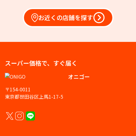
お近くの店舗を探す
スーパー価格で、すぐ届く
オニゴー
〒154-0011
東京都世田谷区上馬1-17-5