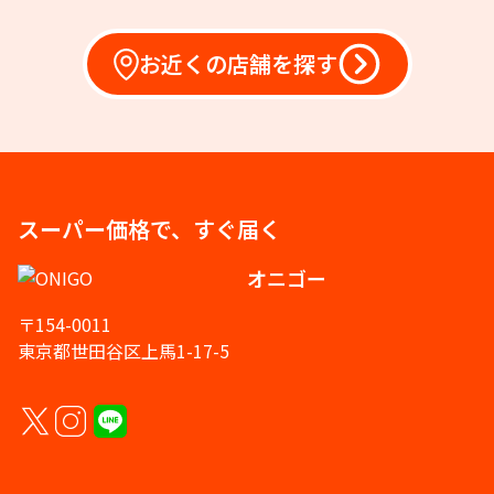
お近くの店舗を探す
スーパー価格で、すぐ届く
オニゴー
〒154-0011
東京都世田谷区上馬1-17-5