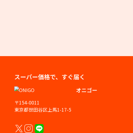
スーパー価格で、すぐ届く
オニゴー
〒154-0011
東京都世田谷区上馬1-17-5