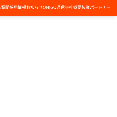
る質問
採用情報
お知らせ
ONIGO通信
会社概要
協業パートナー